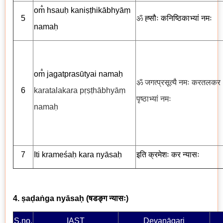
om̐ hsauḥ kaniṣṭhikābhyāṃ
5
ॐ
ह्सौः कनिष्ठिकाभ्यां नमः
namaḥ
om̐ jagatprasūtyai namaḥ
ॐ जगत्प्रसूत्यै नमः करतलकर
6
karatalakara pṛṣṭhābhyāṃ
पृष्ठाभ्यां नमः
namaḥ
7
Iti krameśaḥ kara nyāsaḥ
इति क्रमेशः कर न्यासः
4. ṣaḍaṅga nyāsaḥ (
षडङ्ग न्यासः
)
S.no.
IAST
Devanāgari