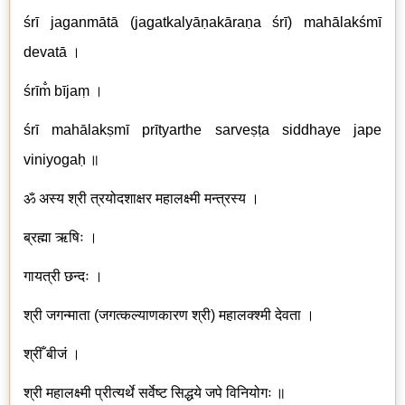
śrī jaganmātā (jagatkalyāṇakāraṇa śrī) mahālakśmī
devatā ।
śrīm̐ bījaṃ ।
śrī mahālakṣmī prītyarthe sarveṣṭa siddhaye jape
viniyogaḥ ॥
ॐ अस्य श्री त्रयोदशाक्षर महालक्ष्मी मन्त्रस्य ।
ब्रह्मा ऋषिः ।
गायत्री छन्दः ।
श्री जगन्माता (जगत्कल्याणकारण श्री) महालक्श्मी देवता ।
श्रीँ बीजं ।
श्री महालक्ष्मी प्रीत्यर्थे सर्वेष्ट सिद्धये जपे विनियोगः ॥