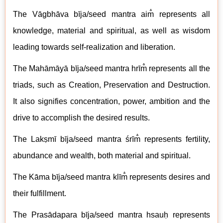
The V
āgbhāva
b
īja/seed mantra aim̐ represents all
knowledge, material and spiritual, as well as wisdom
leading towards self-realization and liberation.
The M
ahāmāyā
b
īja/seed mantra hrīm̐ represents all the
triads, such as Creation, Preservation and Destruction.
It also signifies concentration, power, ambition and the
drive to accomplish the desired results.
The Lakṣmī
b
īja/seed mantra śrīm̐ represents fertility,
abundance and wealth, both material and spiritual.
The K
ā
ma b
īja/seed mantra klīm̐ represents desires and
their fulfillment.
The Pras
ādap
ar
a
b
īja/seed mantra hsauḥ represents