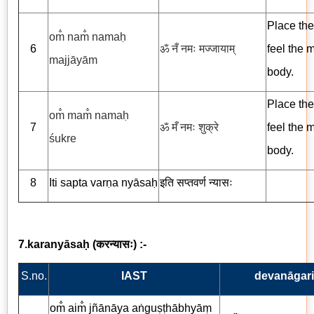
Place the
om̐ nam̐ namaḥ
6
ॐ नँ नमः मज्जायाम्
feel the 
majjāyām
body.
Place the
om̐ mam̐ namaḥ
7
ॐ मँ नमः शुक्रे
feel the 
śukre
body.
8
Iti sapta var
ṇ
a nyāsaḥ
इति
सप्तवर्ण न्यासः
7.karanyāsaḥ
(
करन्यासः
) :-
S.no.
IAST
devanāgari
om̐ aim̐ jñānāya aṅguṣṭhābhyāṃ