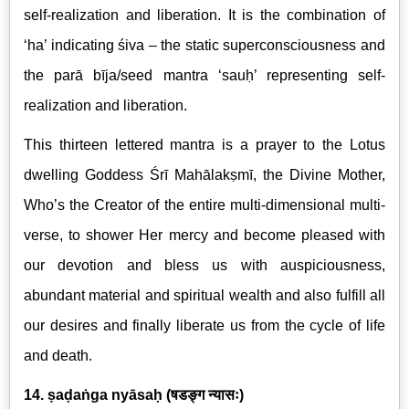
self-realization and liberation. It is the combination of
‘ha’ indicating śiva – the static superconsciousness and
the par
ā
b
īja/seed mantra ‘sauḥ’ representing self-
realization and liberation.
This thirteen lettered mantra is a prayer to the Lotus
dwelling Goddess Śrī
Mahālakṣmī
, the Divine Mother,
Who’s the Creator of the entire multi-dimensional multi-
verse, to shower Her mercy and become pleased with
our devotion and bless us with auspiciousness,
abundant material and spiritual wealth and also fulfill all
our desires and finally liberate us from the cycle of life
and death.
14. ṣaḍaṅga nyāsaḥ (
षडङ्ग न्यासः
)