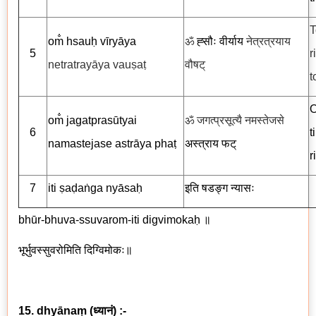
T
om̐ hsauḥ vīryāya
ॐ
ह्सौः वीर्याय
नेत्रत्रयाय
5
r
netratrayāya vauṣaṭ
वौषट्
t
O
om̐ jagatprasūtyai
ॐ जगत्प्रसूत्यै नमस्तेजसे
6
t
namastejase astrāya phaṭ
अस्त्राय
फट्
r
7
iti ṣaḍaṅga nyāsaḥ
इति षडङ्ग न्यासः
bhūr-bhuva-ssuvarom-iti digvimokaḥ
॥
भूर्भुवस्सुवरोमिति दिग्विमोकः॥
15. dhyānaṃ
(
ध्यानं
) :-