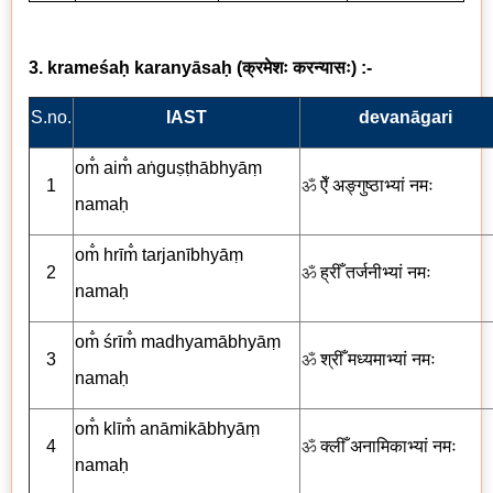
3. krameśaḥ karanyāsaḥ
(
क्रमेशः
करन्यासः
) :-
S.no.
IAST
devanāgari
om̐ aim̐ aṅguṣṭhābhyāṃ
1
ॐ
ऐँ अङ्गुष्ठाभ्यां
नमः
namaḥ
om̐ hrīm̐ tarjanībhyāṃ
2
ॐ
ह्रीँ
तर्जनीभ्यां
नमः
namaḥ
om̐ śrīm̐ madhyamābhyāṃ
3
ॐ
श्रीँ मध्यमाभ्यां
नमः
namaḥ
om̐ klīm̐ anāmikābhyāṃ
4
ॐ
क्लीँ
अनामिकाभ्यां
नमः
namaḥ