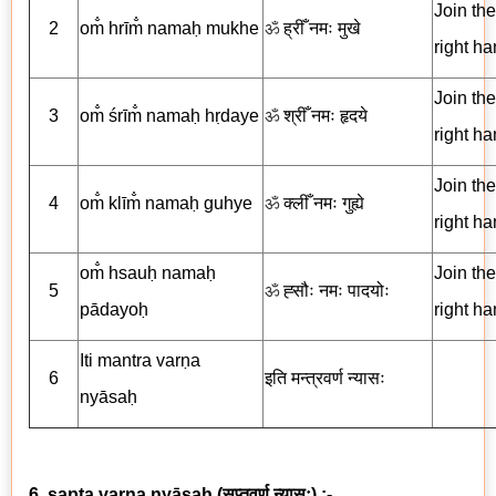
Join the
2
om̐ hrīm̐ namaḥ mukhe
ॐ
ह्रीँ नमः मुखे
right ha
Join the
3
om̐ śrīm̐ namaḥ hṛdaye
ॐ
श्रीँ नमः हृदये
right ha
Join the
4
om̐ klīm̐ namaḥ guhye
ॐ
क्लीँ नमः गुह्ये
right ha
om̐ hsauḥ namaḥ
Join the
5
ॐ
ह्सौः नमः पादयोः
pādayoḥ
right ha
Iti
mantra varṇa
6
इति
मन्त्रवर्ण
न्यासः
nyāsaḥ
6. sapta varṇa nyāsaḥ
(
सप्तवर्ण न्यासः
) :-