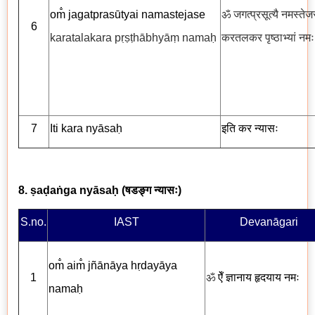
om̐ jagatprasūtyai namastejase
ॐ जगत्प्रसूत्यै नमस्तेज
6
karatalakara pṛṣṭhābhyāṃ namaḥ
करतलकर पृष्ठाभ्यां नमः
7
Iti kara nyāsaḥ
इति कर न्यासः
8. ṣaḍaṅga nyāsaḥ (
षडङ्ग न्यासः
)
S.no.
IAST
Devanāgari
om̐ aim̐ jñānāya hṛdayāya
1
ॐ
ऐँ
ज्ञानाय हृदयाय नमः
nama
ḥ