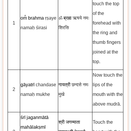
touch the top
of the
om̐
brahma
ṛṣaye
ॐ
ब्रह्म
ऋषये नमः
1
forehead with
namaḥ śirasi
शिरसि
the ring and
thumb fingers
joined at the
top.
Now touch the
gāyatrī
chandase
गायत्री
छन्दसे नमः
lips of the
2
namaḥ mukhe
मुखे
mouth with the
above mudrā.
śrī
jaganmātā
श्री जगन्माता
Touch the
mahālakṣmī