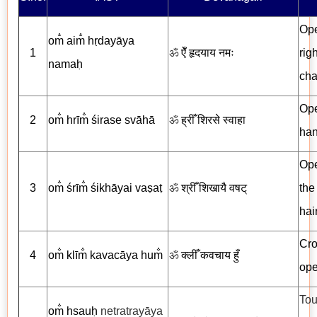
Ope
om̐ aim̐ hṛdayāya
1
ॐ
ऐँ
हृदयाय नमः
rig
nama
ḥ
cha
Ope
2
om̐ hrīm̐ śirase svāhā
ॐ
ह्रीँ
शिरसे स्वाहा
han
Ope
3
om̐ śrīm̐ śikhāyai vaṣaṭ
ॐ
श्रीँ शिखायै
वषट्
the
hair
Cro
4
om̐ klīm̐ kavacāya hum̐
ॐ
क्लीँ
कवचाय
हुँ
ope
Tou
om̐ hsauḥ
netratrayāya