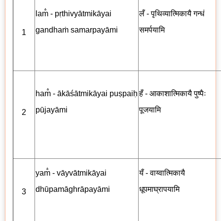
lam̐ - pṛthivyātmikāyai
लँ - पृथिव्यात्मिकायै गन्धं
gandhaṁ samarpayāmi
समर्पयामि
1
ham̐ - ākāśātmikāyai puṣpaiḥ
हँ - आकाशात्मिकायै पुष्पैः
pūjayāmi
पूजयामि
2
yam̐ - vāyvātmikāyai
यँ - वाय्वात्मिकायै
dhūpamāghrāpayāmi
धूपमाघ्रापयामि
3