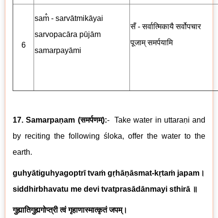
sam̐ - sarvātmikāyai
सँ - सर्वात्मिकायै सर्वोपचार
sarvopacāra pūjām
पूजाम् समर्पयामि
6
samarpayāmi
17. Samarpaṇam
(
समर्पणम्
)
:
-
Take water in uttaraṇi and
by reciting the following
ś
loka, offer the water to the
earth.
guhyātiguhyagoptrī tvaṁ gṛhāṇāsmat-kṛtaṁ japam
।
siddhirbhavatu me devi tvatprasādānmayi sthirā
॥
गुह्यातिगुह्यगोप्त्री
त्वं गृहाणास्मात्कृतं जपम्।