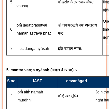
5
ॐ
ह्सौः
नेत्रत्रयाय वौषट्
fin
vauṣaṭ
ājñ
Ope
om̐ jagatprasūtyai
ॐ जगत्प्रसूत्यै नमः
अस्त्राय
6
tim
namaḥ astrāya phaṭ
फट्
rig
7
iti ṣaḍaṅga nyāsaḥ
इति षडङ्ग न्यासः
5. mantra varṇa nyāsaḥ
(
मन्त्रवर्ण न्यासः
) :-
S.no.
IAST
devanāgari
om̐ aim̐ namaḥ
Join the
1
ॐ
ऐँ नमः मूर्ध्नि
mūrdhni
right ha