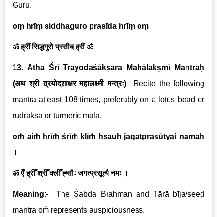
Guru.
oṃ hrīṃ siddhaguro prasīda hrīṃ oṃ
ॐ ह्रीं सिद्धगुरो प्रसीद ह्रीं ॐ
13. Atha Śrī Trayodaśākṣara Mahālakṣmī Mantraḥ
(
अथ
श्री
त्रयोदशाक्षर
महालक्ष्मी
मन्त्रः
)
Recite the following
mantra atleast 108 times, preferably on a lotus bead or
rudrak
ṣa
or turmeric māla.
om̐ aim̐ hrīm̐ śrīm̐ klīm̐ hsauḥ jagatprasūtyai namaḥ
।
ॐ ऐँ ह्रीँ श्रीँ क्लीँ ह्सौः जगत्प्रसूत्यै नमः ।
Meaning
:- The Śabda Brahman and Tārā
b
īja/seed
mantra om̐ represents auspiciousness.