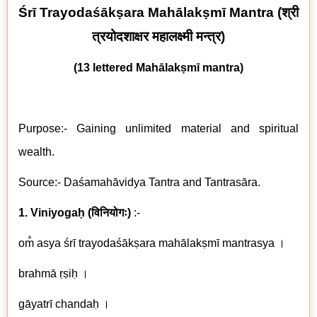
Śrī Trayodaśākṣara Mahālakṣmī Mantra
(
श्री
त्रयोदशाक्षर महालक्ष्मी मन्त्र
)
(13 lettered
Mahālakṣmī mantra)
Purpose:- Gaining unlimited material and spiritual
wealth.
Source:- Daśamahāvidya Tantra and Tantrasāra.
1. Viniyogaḥ
(
विनियोगः
)
:-
om̐ asya śrī trayodaśākṣara mahālakṣmī mantrasya ।
brahmā ṛṣiḥ ।
gāyatrī chandaḥ ।