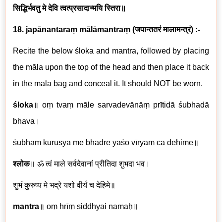
सिद्धिर्भवतु मे देवि त्वत्प्रसादान्मयि स्तिरा॥
18. japānantaraṃ mālāmantraṃ
(
जपान्ततरं मालामन्त्रं
)
:-
Recite the below śloka and mantra, followed by placing
the māla upon the top of the head and then place it back
in the māla bag and conceal it. It should NOT be worn.
śloka
॥
oṃ tvaṃ māle sarvadevānāṃ prītidā śubhadā
bhava
।
śubhaṃ kuruṣya me bhadre yaśo vīryaṃ ca dehime
॥
श्लोक
॥
ॐ त्वं माले सर्वदेवानां प्रीतिदा शुभदा भव।
शुभं कुरुष्य मे भद्रे यशो वीर्यं च देहिमे॥
mantra
॥
oṃ hrīṃ siddhyai namaḥ
॥