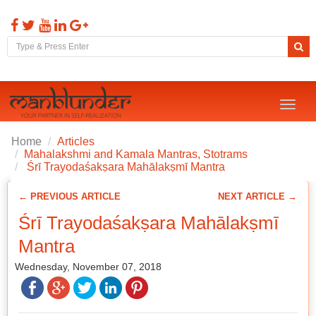
Toggl
naviga
Home
Articles
Mahalakshmi and Kamala Mantras, Stotrams
Śrī Trayodaśakṣara Mahālakṣmī Mantra
← PREVIOUS ARTICLE
NEXT ARTICLE →
Śrī Trayodaśakṣara Mahālakṣmī
Mantra
Wednesday, November 07, 2018