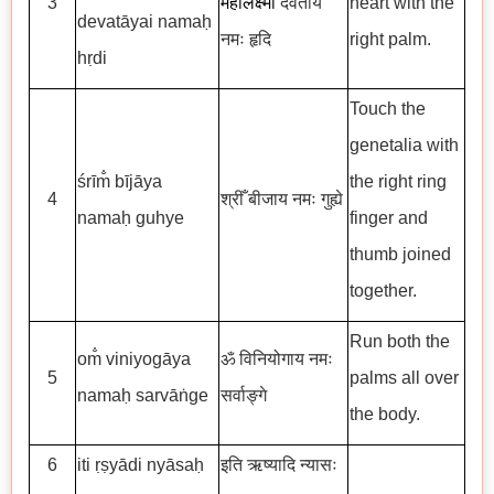
3
महालक्ष्मी
देवतायै
heart with the
devatāyai namaḥ
नमः हृदि
right palm.
hṛdi
Touch the
genetalia with
śrīm̐ bījāya
the right ring
4
श्रीँ बीजाय नमः गुह्ये
namaḥ guhye
finger and
thumb joined
together.
Run both the
om̐ viniyogāya
ॐ विनियोगाय नमः
5
palms all over
namaḥ sarvāṅge
सर्वाङ्गे
the body.
6
iti ṛṣyādi nyāsaḥ
इति ऋष्यादि न्यासः