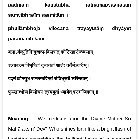
padmaṃ kaustubha ratnamapyavirataṃ
saṃvibhratīṃ sasmitām
।
phullāmbhoja vilocana trayayutāṃ dhyāyet
parāmambikām
॥
बलाऽर्कद्युतिमिन्दुखण्ड विलसत् कोटिरहारोज्ज्वलाम् ।
रत्नाकल्प विभूषितां कुचनतां शालेः करैर्मञ्जरीम् ॥
पद्मं कौस्तुभ रत्नमप्यविरतं संविभ्रतीं सस्मिताम् ।
फुल्लाम्भोज विलोचन त्रययुतां ध्यायेत् परामम्बिकाम् ॥
Meaning:-
We meditate upon the Divine Mother Śrī
Mahālak
ṣm
ī Devī, Who shines forth like a bright flash of