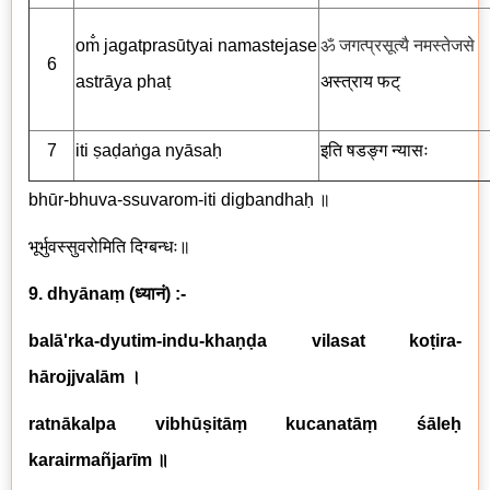
om̐ jagatprasūtyai namastejase
ॐ जगत्प्रसूत्यै नमस्तेजसे
6
astrāya phaṭ
अस्त्राय
फट्
7
iti ṣaḍaṅga nyāsaḥ
इति षडङ्ग न्यासः
bhūr-bhuva-ssuvarom-iti digbandhaḥ
॥
भूर्भुवस्सुवरोमिति दिग्बन्धः॥
9. dhyānaṃ
(
ध्यानं
) :-
balā'rka-dyutim-indu-khaṇḍa vilasat koṭira-
hārojjvalām
।
ratnākalpa vibhūṣitāṃ kucanatāṃ śāleḥ
karairmañjarīm
॥