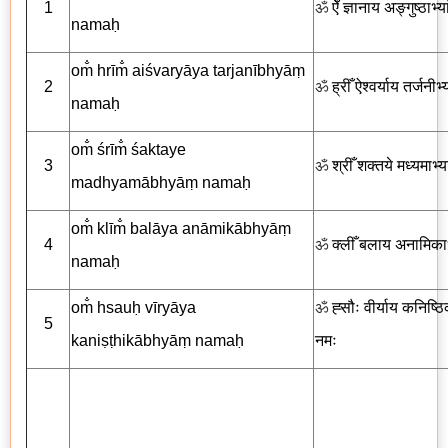
1
ॐ
ऐँ ज्ञानाय अङ्गुष्ठाभ्या
namaḥ
om̐ hrīm̐ aiśvaryāya tarjanībhyāṃ
2
ॐ
ह्रीँ
ऐश्वर्याय तर्जनीभ्य
namaḥ
om̐ śrīm̐ śaktaye
3
ॐ
श्रीँ शक्तये मध्यमाभ्या
madhyamābhyāṃ namaḥ
om̐ klīm̐ balāya anāmikābhyāṃ
4
ॐ
क्लीँ
बलाय अनामिकाभ्
namaḥ
om̐ hsauḥ vīryāya
ॐ
ह्सौः वीर्याय कनिष्ठिक
5
kaniṣṭhikābhyāṃ namaḥ
नमः