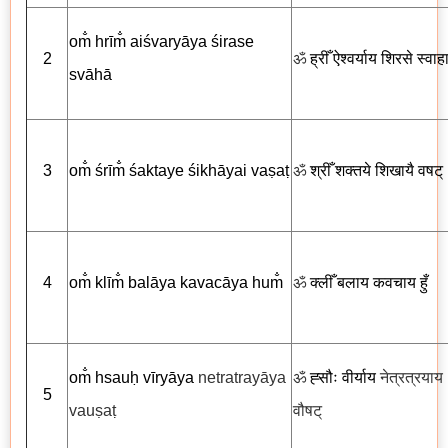
om̐ hrīm̐ aiśvaryāya śirase
2
ॐ
ह्रीँ ऐश्वर्याय
शिरसे स्वाह
svāhā
3
om̐ śrīm̐ śaktaye śikhāyai vaṣaṭ
ॐ
श्रीँ शक्तये शिखायै
वषट्
4
om̐ klīm̐ balāya kavacāya hum̐
ॐ
क्लीँ
बलाय कवचाय
हुँ
om̐ hsauḥ vīryāya
netratrayāya
ॐ
ह्सौः वीर्याय
नेत्रत्रयाय
5
vauṣaṭ
वौषट्