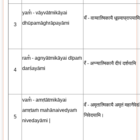
yam̐ - vāyvātmikāyai
यँ - वाय्वात्मिकायै धूपमाघ्रापयामि
dhūpamāghrāpayāmi
3
ram̐ - agnyātmikāyai dīpaṁ
रँ - अग्न्यात्मिकायै दीपं दर्शयामि
darśayāmi
4
vam̐ - amṛtātmikāyai
वँ - अमृतात्मिकायै अमृतं महानैवेद्यं
amṛtaṁ mahānaivedyaṁ
निवेदयामि।
5
nivedayāmi |