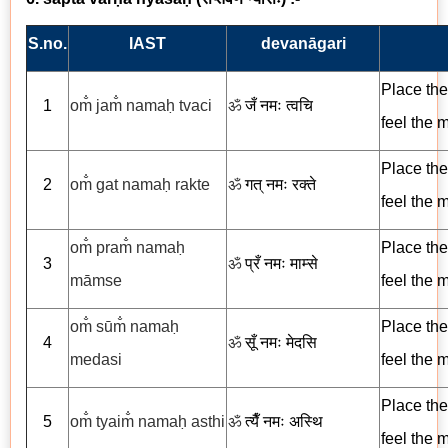
S.no.
IAST
devanāgari
Place the
1
om̐ jam̐ namaḥ tvaci
ॐ
जँ नमः त्वचि
feel the 
Place the
2
om̐ gat namaḥ rakte
ॐ
गत् नमः रक्ते
feel the 
om̐ pram̐ namaḥ
Place the
3
ॐ
प्रँ नमः माम्से
māmse
feel the m
om̐ sūm̐ namaḥ
Place the
4
ॐ
सूँ नमः मेदसि
medasi
feel the 
Place the
5
om̐ tyaim̐ namaḥ asthi
ॐ
त्यैँ नमः अस्थि
feel the 