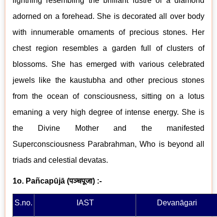
lightning resembling the brilliant lustre of a diamond
adorned on a forehead. She is decorated all over body
with innumerable ornaments of precious stones. Her
chest region resembles a garden full of clusters of
blossoms. She has emerged with various celebrated
jewels like the kaustubha and other precious stones
from the ocean of consciousness, sitting on a lotus
emaning a very high degree of intense energy. She is
the Divine Mother and the manifested
Superconsciousness Parabrahman, Who is beyond all
triads and celestial devatas.
1o. Pañcapūjā
(
पञ्चपूजा
) :-
S.no.
IAST
Devanāgari