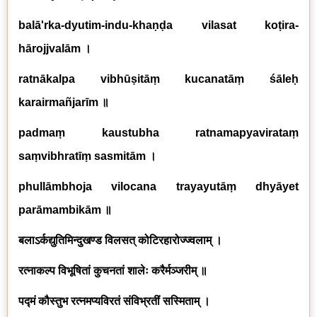
balā'rka-dyutim-indu-khaṇḍa vilasat koṭira-
hārojjvalām
।
ratnākalpa vibhūṣitāṃ kucanatāṃ śāleḥ
karairmañjarīm
॥
padmaṃ kaustubha ratnamapyavirataṃ
saṃvibhratīṃ sasmitām
।
phullāmbhoja vilocana trayayutāṃ dhyāyet
parāmambikām
॥
बलाऽर्कद्युतिमिन्दुखण्ड विलसत् कोटिरहारोज्ज्वलाम् ।
रत्नाकल्प विभूषितां कुचनतां शालेः करैर्मञ्जरीम् ॥
पद्मं कौस्तुभ रत्नमप्यविरतं संविभ्रतीं सस्मिताम् ।