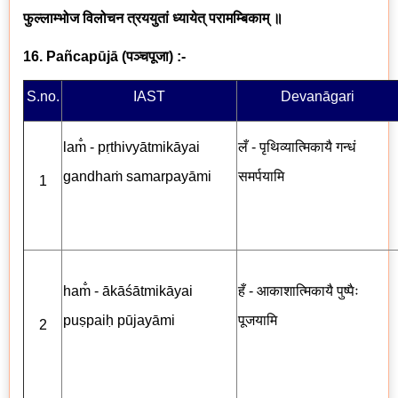
फुल्लाम्भोज विलोचन त्रययुतां ध्यायेत् परामम्बिकाम् ॥
16. Pañcapūjā
(
पञ्चपूजा
) :-
S.no.
IAST
Devanāgari
lam̐ - pṛthivyātmikāyai
लँ - पृथिव्यात्मिकायै गन्धं
gandhaṁ samarpayāmi
समर्पयामि
1
ham̐ - ākāśātmikāyai
हँ - आकाशात्मिकायै पुष्पैः
puṣpaiḥ pūjayāmi
पूजयामि
2