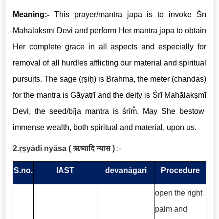
Meaning:-
This prayer/mantra japa is to invoke Śrī
Mahālakṣmī
Devi
and perform Her mantra japa to obtain
Her complete grace in all aspects and especially for
removal of all hurdles afflicting our material and spiritual
pursuits. The sage (ṛṣiḥ) is Brahma, the meter (chandas)
for the mantra is Gāyatrī and the deity is
Śrī
Mahālakṣmī
Devi, the seed/
bīja mantra
is
śrīm̐
. May She bestow
immense wealth, both spiritual and material, upon us.
2.ṛṣyādi nyāsa
(
ऋष्यादि न्यास
)
:-
S.no.
IAST
devanāgari
Procedure
open the right
palm and