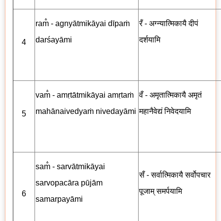
ram̐ - agnyātmikāyai dīpaṁ
रँ - अग्न्यात्मिकायै दीपं
darśayāmi
दर्शयामि
4
vam̐ - amṛtātmikāyai amṛtaṁ
वँ - अमृतात्मिकायै अमृतं
mahānaivedyaṁ nivedayāmi
महानैवेद्यं निवेदयामि
5
sam̐ - sarvātmikāyai
सँ - सर्वात्मिकायै सर्वोपचार
sarvopacāra pūjām
पूजाम् समर्पयामि
6
samarpayāmi